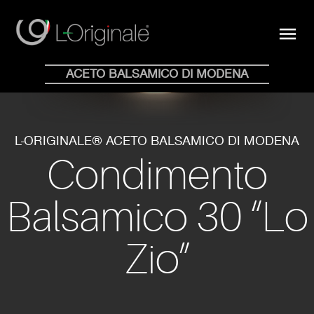
close
menu
Acquista Online
ACETO BALSAMICO DI MODENA
HOME
WHY
COLLEZIONE
BLOG
STORE
NEWS
CONTATTI
EN
IT
L-ORIGINALE® ACETO BALSAMICO DI MODENA
Condimento
Balsamico 30 “Lo
Zio”