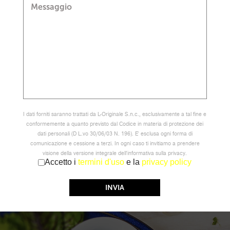
Messaggio
I dati forniti saranno trattati da L-Originale S.n.c., esclusivamente a tal fine e
conformemente a quanto previsto dal Codice in materia di protezione dei
dati personali (D L.vo 30/06/03 N. 196). E' esclusa ogni forma di
comunicazione e cessione a terzi. In ogni caso ti invitiamo a prendere
visione della versione integrale dell'informativa sulla privacy.
Accetto i
termini d'uso
e la
privacy policy