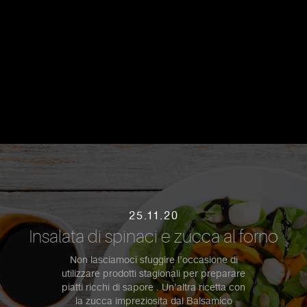
25.11.20
Insalata di spinaci e zucca al forno
Non lasciamoci sfuggire l’occasione di
utilizzare prodotti stagionali per preparare
piatti ricchi di sapore . Un’altra ricetta con
la zucca impreziosita dal Balsamico