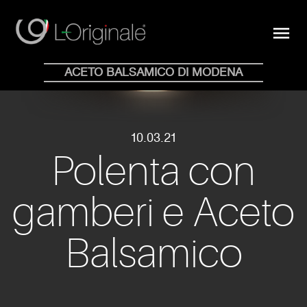
close
menu
Acquista Online
ACETO BALSAMICO DI MODENA
HOME
WHY
COLLEZIONE
BLOG
STORE
NEWS
CONTATTI
EN
IT
10.03.21
Polenta con
gamberi e Aceto
Balsamico